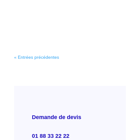
sécurité routière ? Nous faisons chaque jour des
efforts pour adopter une conduite prudente. Mais
est-ce notre attention ou notre vigilance qui nous
permet réellement d’être un bon conducteur ? En
réalité, la question est...
« Entrées précédentes
Demande de devis
01 88 33 22 22