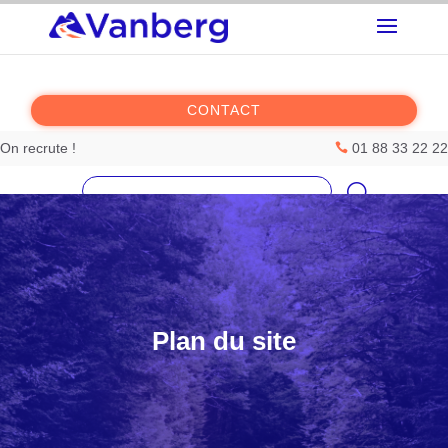
CONTACT
On recrute !
01 88 33 22 22

Accueil
Rechercher :
Nos solutions
Nos meilleurs ateliers
La société Vanberg
Plan du site