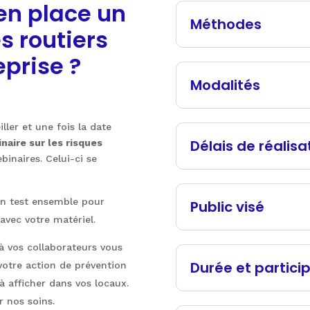
n place un
Méthodes
s routiers
prise ?
Modalités
ller et une fois la date
Délais de réalisa
naire sur les risques
inaires. Celui-ci se
 un test ensemble pour
Public visé
 avec votre matériel.
 vos collaborateurs vous
Durée et partici
votre action de prévention
à afficher dans vos locaux.
r nos soins.