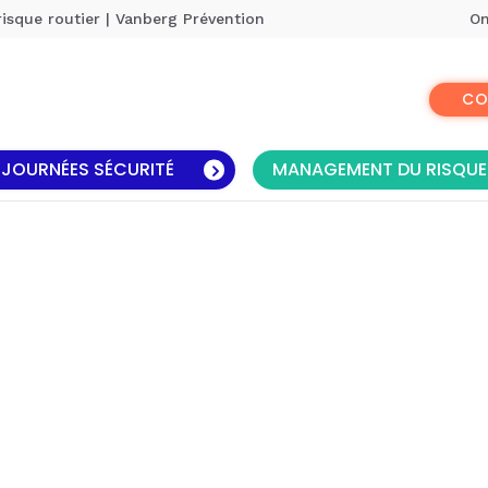
risque routier | Vanberg Prévention
On
CO
JOURNÉES SÉCURITÉ
MANAGEMENT DU RISQUE
Nos meilleurs ateliers
Formation voiture électrique
Responsabilisation du conducteur
Jeu géant Drivegame
Webinaires risques routiers
Voiture tonneau