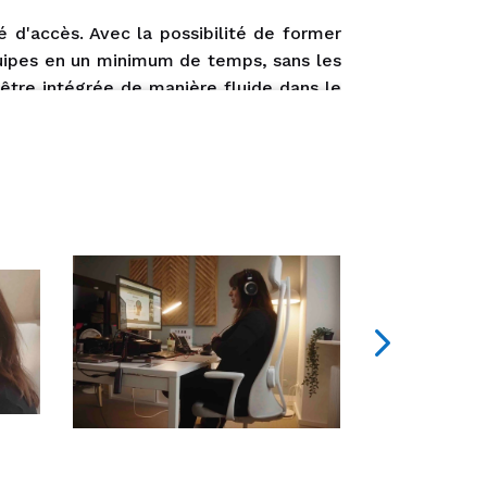
é d'accès. Avec la possibilité de former
quipes en un minimum de temps, sans les
 être intégrée de manière fluide dans le
e, le respect des règles de sécurité, ou
insi à vos collaborateurs une éducation
iz, sondages en ligne, vidéos, questions
mateur expert guide vos collaborateurs à
ux anticiper et prévenir les risques.
dant 1 heure à 1h30, tout en s’amusant.
eprise, mais aussi de la renforcer.