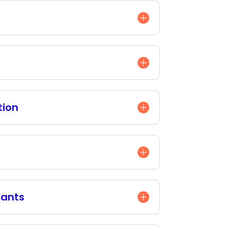
tion
pants