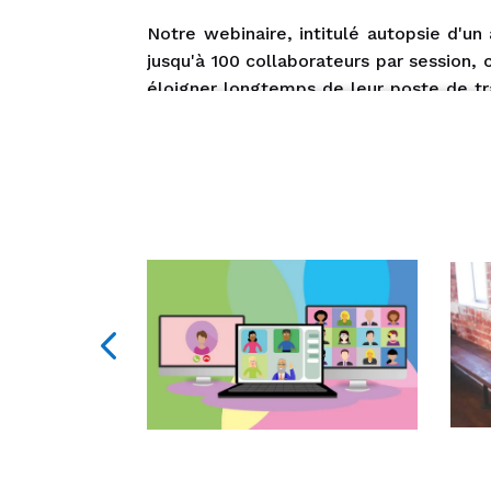
Notre webinaire, intitulé autopsie d'un
jusqu'à 100 collaborateurs par session
éloigner longtemps de leur poste de tra
quotidien de vos collaborateurs.
Les thématiques abordées sont variées e
encore les croyances et pressions soci
routière nouvelle, apportée de manière
Ce
webinaire sur les risques routiers
s
et défis ponctuent la session, assurant
travers des scénarios concrets, les aida
Grâce à cette conférence, vos collabor
Ce format innovant permet non seulement