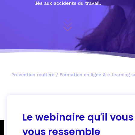
liés aux accidents du travail.
Prévention routière
/
Formation en ligne & e-learning s
Le webinaire qu'il vous 
vous ressemble