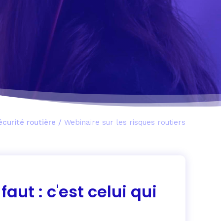
écurité routière
/
Webinaire sur les risques routiers
faut : c'est celui qui