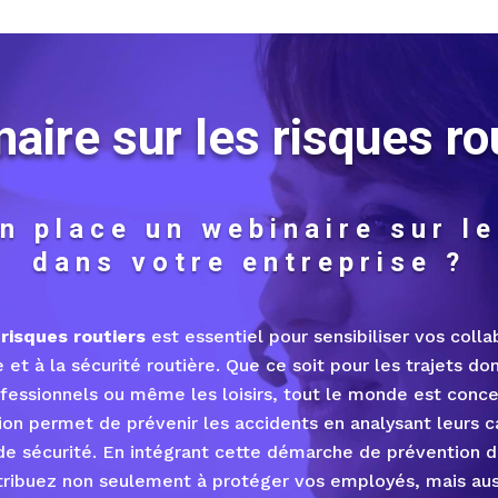
DEMANDER UN DEVIS
aire sur les risques ro
n place un webinaire sur le
dans votre entreprise ?
 risques routiers
est essentiel pour sensibiliser vos coll
e et à la sécurité routière. Que ce soit pour les trajets dom
essionnels ou même les loisirs, tout le monde est concer
ion permet de prévenir les accidents en analysant leurs 
 sécurité. En intégrant cette démarche de prévention d
tribuez non seulement à protéger vos employés, mais auss