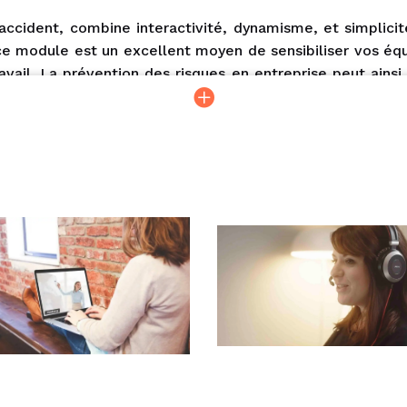
 accident, combine interactivité, dynamisme, et simplicit
, ce module est un excellent moyen de sensibiliser vos é
vail. La prévention des risques en entreprise peut ainsi
t captivantes : la notion d'accident, le risque pendulair
ales qui influencent la conduite. Ce webinaire offre a
 énergique et immersive.
e distingue par son approche interactive et ludique : qu
 une interaction toutes les 5 minutes en moyenne. L'ani
nt à comprendre la genèse des accidents routiers pour mie
ateurs deviennent acteurs de leur propre prévention pen
 de maintenir la culture de la prévention dans votre entr