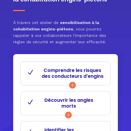
Le
formateur expert
utilisera votre parc d’engins
pour recréer l’environnement de travail de vos
salariés et permettre une
animation
sécurité
routière
grandeur nature
. Vérification des angles
À travers cet atelier de
sensibilisation à la
morts, respect du code de la route, vigilance des
cohabitation engins-piétons
, vous pourrez
piétons… plusieurs situations seront simulées afin
rappeler à vos collaborateurs l'importance des
de
rappeler les bons gestes
et de mettre en
règles de sécurité et augmenter leur efficacité.
lumière les erreurs souvent commises.
Comprendre les risques
des conducteurs d'engins
Découvrir les angles
morts
Identifier les