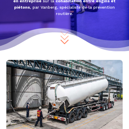
en entreprise
sur la
cohabitation entre
engins et
piétons
, par Vanberg, spécialiste de la prévention
routière.