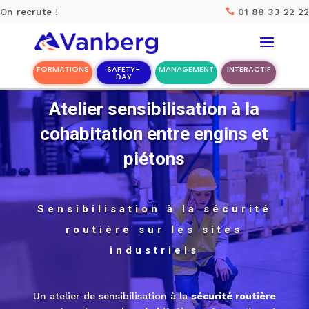
On recrute !
01 88 33 22 22

FORMATIONS
SAFETY-
MANAGEMENT
INTERACTIF
DAY
Atelier sensibilisation à la
Rechercher :
cohabitation entre engins et
Accueil
piétons
Nos solutions
Sensibilisation à la sécurité
Nos meilleurs ateliers
routière sur les sites
La société Vanberg
industriels
CONTACT
Un atelier de sensibilisation à la
sécurité routière