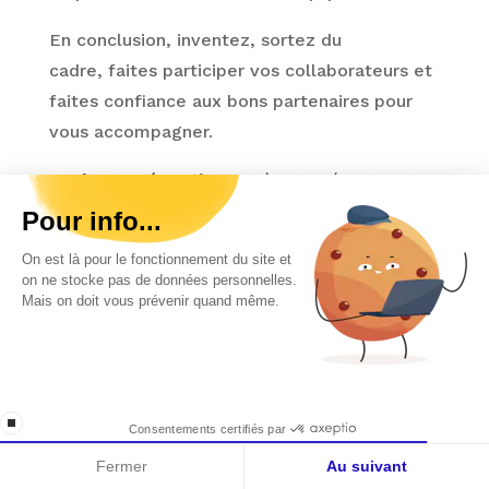
En conclusion, inventez, sortez du
cadre, faites participer vos collaborateurs et
faites confiance aux bons partenaires pour
vous accompagner.
Vanberg Prévention
est à votre écoute et
prend soin de vous !
Salut c'est nous...
les Cookies !
On a attendu d'être sûrs que le contenu de
ce site vous intéresse avant de vous
Découvrez nos autres
déranger, mais on aimerait bien vous accompagner pendant votre
Catalogue
visite...
conseils en sécurité
C'est OK pour vous ?
Lire la politique de gestion des données personnelles
routière
Consentements certifiés par
Non merci
Je choisis
OK pour moi