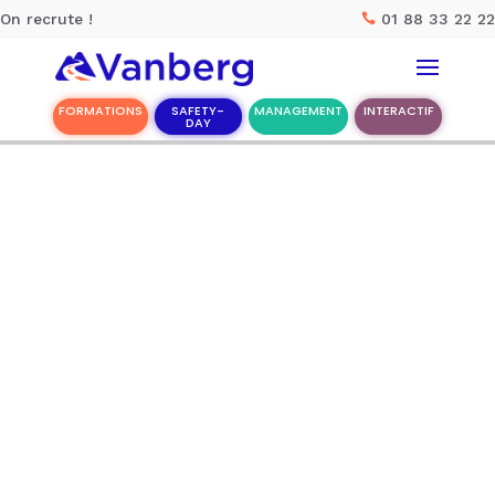
On recrute !
01 88 33 22 22

FORMATIONS
SAFETY-
MANAGEMENT
INTERACTIF
DAY
Rechercher :
Accueil
Nos solutions
Nos meilleurs ateliers
La société Vanberg
CONTACT