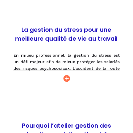
La gestion du stress pour une
meilleure qualité de vie au travail
En milieu professionnel, la gestion du stress est
un défi majeur afin de mieux protéger les salariés
des risques psychosociaux. L'accident de la route
ne relève pas toujours d'une prise de risque
volontaire, les émotions peuvent parfois affecter
le système fonctionnelle de la tâche de conduite.
Une mauvaise régulation des émotions peuvent
troubler la perception, l'analyse et l'action du
conducteur.
De nombreuses émotions peuvent traverser un
Pourquoi l’atelier gestion des
conducteurs : surprise, peur, honte, déception,
énervement, impatience, inquiétude, frustration,