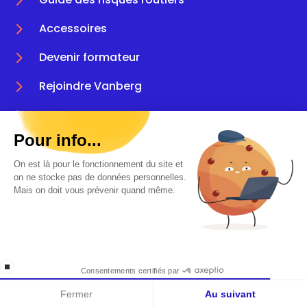
5
Accessoires
5
Devenir formateur
5
Rejoindre Vanberg
5
FAQ
Pour info...
5
CGU & mentions légales
On est là pour le fonctionnement du site et
5
Plan du site
on ne stocke pas de données personnelles.
Mais on doit vous prévenir quand même.
5
Données personnelles
Catalogue
stop loading
Consentements certifiés par
Fermer
Au suivant