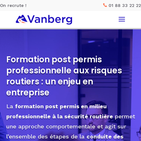
On recrute !
01 88 33 22 22

Rechercher :
Formation post permis
Accueil
professionnelle aux risques
routiers : un enjeu en
Nos solutions
entreprise
Nos meilleurs ateliers
La
formation post permis en milieu
La société Vanberg
professionnelle à la sécurité routière
permet
une approche comportementale et agit sur
CONTACT
l’ensemble des étapes de la
conduite des