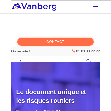
Accueil
CONTACT
On recrute !
01 88 33 22 22

Nos solutions
Rechercher :
Nos meilleurs ateliers
La société Vanberg
Le document unique et
les risques routiers