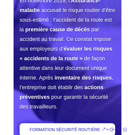
En novembre 2019, l’
Assurance-
maladie
accusait le risque routier d’être
sous-estimé : l’accident de la route est
la
première cause de décès
par
accident au travail. Ce constat impose
aux employeurs d’
évaluer les risques
« accidents de la route »
de façon
attentive dans leur document unique
interne. Après
inventaire des risques
,
l’entreprise doit établir des
actions
préventives
pour garantir la sécurité
des travailleurs.
FORMATION SÉCURITÉ ROUTIÈRE