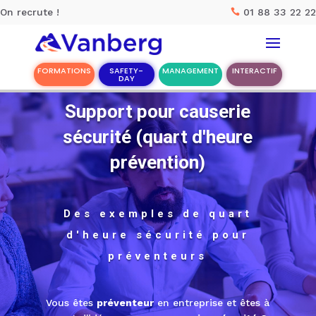
On recrute !
01 88 33 22 22

FORMATIONS
SAFETY-
MANAGEMENT
INTERACTIF
DAY
Support pour causerie
Rechercher :
sécurité (quart d'heure
Accueil
prévention)
Nos solutions
Des exemples de quart
Nos meilleurs ateliers
d'heure sécurité pour
La société Vanberg
préventeurs
CONTACT
Vous êtes
préventeur
en entreprise et êtes à