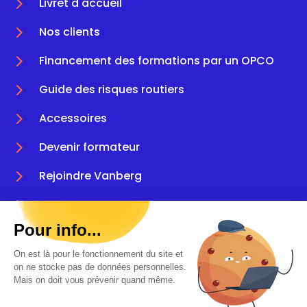
5
Livret d'accueil
5
Nos clients
5
Financement des formations par un OPCO
5
Guide des risques routiers
5
Accessoires
5
Devenir formateur
5
Rejoindre Vanberg
5
FAQ
Pour info...
5
CGU & mentions légales
On est là pour le fonctionnement du site et
5
Plan du site
on ne stocke pas de données personnelles.
Mais on doit vous prévenir quand même.
5
Données personnelles
Catalogue