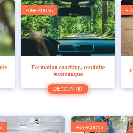
FORMATIONS
FO
ule
Formation coaching, conduite
F
économique
DÉCOUVRIR
S
FORMATIONS