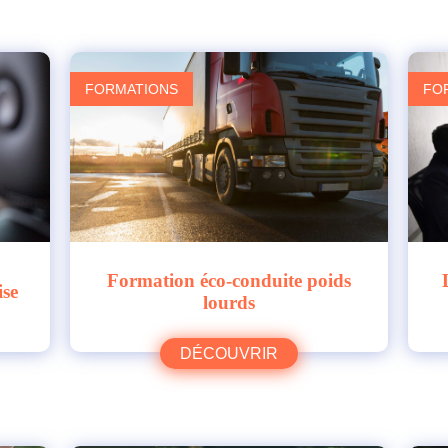
FORMATIONS
FO
Formation éco-conduite poids
ise
lourds
DÉCOUVRIR