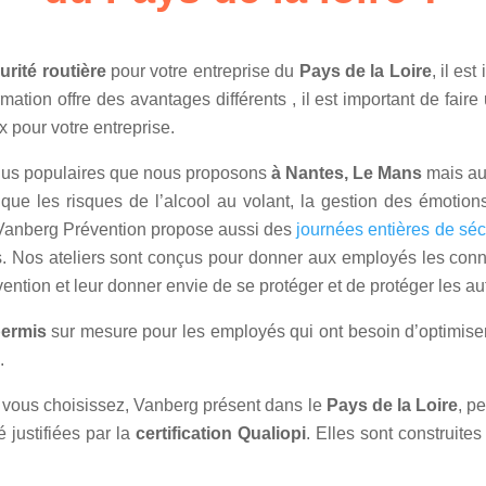
rité routière
pour votre entreprise du
Pays de la Loire
, il es
ation offre des avantages différents , il est important de fai
x pour votre entreprise.
lus populaires que nous proposons
à Nantes, Le Mans
mais au
 que les risques de l’alcool au volant, la gestion des émotio
. Vanberg Prévention propose aussi des
journées entières de sécu
s. Nos ateliers sont conçus pour donner aux employés les conna
vention et leur donner envie de se protéger et de protéger les au
permis
sur mesure pour les employés qui ont besoin d’optimiser
.
ue vous choisissez, Vanberg présent dans le
Pays de la Loire
, p
 justifiées par la
certification Qualiopi
. Elles sont construite