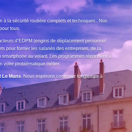
 à la sécurité routière complets et techniques . Nos
pour tous.
nducteurs d’EDPM (engins de déplacement personnel
s pour former les salariés des entreprises, de la
 du smartphone au volant. Les programmes répondent à
n votre problématique métier.
t Le Mans
. Nous espérons continuer longtemps à