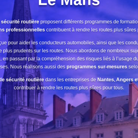
DEMANDER UN DEVIS
 sécurité routière
proposent différents programmes de formation
ns professionnelles
contribuent à rendre les routes plus sûres 
çue pour aider les conducteurs automobiles, ainsi que les co
re plus prudents sur les routes. Nous abordons de nombreux sujet
ve, en passant par la compréhension des risques liés à l’usage
ises. Nous réalisons aussi des
programmes sur-mesures
selo
e sécurité routière
dans les entreprises de
Nantes, Angers e
contribuer à rendre les routes plus sûres pour tous.