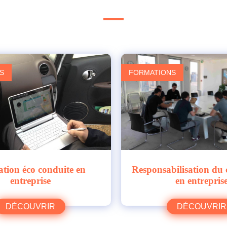
S
FORMATIONS
tion éco conduite en
Responsabilisation du
entreprise
en entrepris
DÉCOUVRIR
DÉCOUVRIR