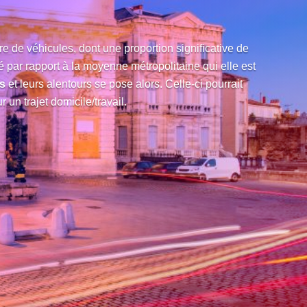
e de véhicules, dont une proportion significative de
é par rapport à la moyenne métropolitaine qui elle est
es
et leurs alentours se pose alors. Celle-ci pourrait
un trajet domicile/travail.