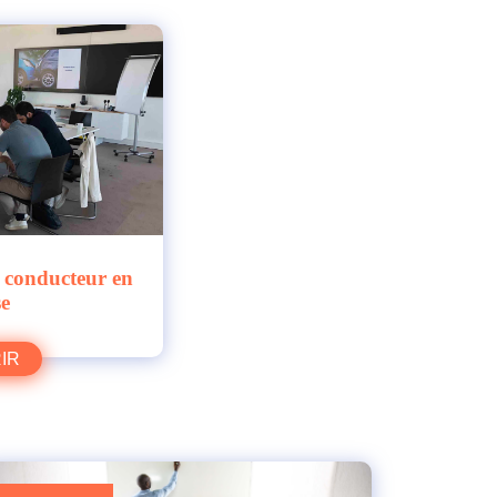
 conducteur en
se
IR