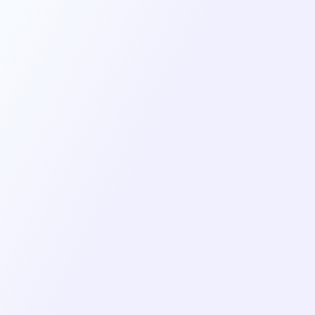
nt
Méthode innovante et
alisé
sur-mesure