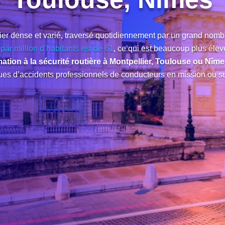
DEMANDER UN DEVIS
ier dense et varié, traversé quotidiennement par un grand nombr
ar million d’habitants est de 61
, ce qui est beaucoup plus élev
ation à la sécurité routière à Montpellier, Toulouse ou Nîm
ues d’accidents professionnels de conducteurs en mission ou sur 