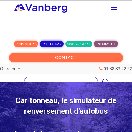
FORMATIONS
SAFETY-DAY
MANAGEMENT
INTERACTIF
Accueil
CONTACT
Nos solutions
On recrute !
01 88 33 22 22

Nos meilleurs ateliers
Rechercher :
La société Vanberg
Car tonneau, le simulateur de
renversement d'autobus