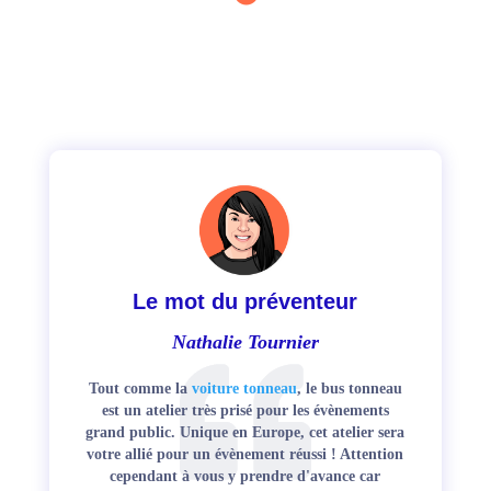
- Une formation pour
les SDIS
: s’exercer pour être plus
efficace lors d’accidents d’autocar et assurer la bonne
maîtrise des interventions (évacuation, secourisme,
incendie). La formation inclut des mises en situations
hyper réalistes : générateur de fumée, simulateur visuel
et sonore post accident, véhicule dépollué, caméras
intérieures et extérieures exploitables lors des
débriefings.
- Un atelier sécurité routière pédagogique et unique
destiné aux
passagers comme les écoliers :
(ré)apprendre les points fondamentaux qui composent
la sécurité à bord d’un autocar (port de la ceinture de
Le mot du préventeur
sécurité, rangement d’objets encombrants tels qu’un
sac, issues de secours…) et comprendre les limites
Nathalie Tournier
physiologiques du corps humain lors d’un accident.
Tout comme la
voiture tonneau
, le
bus tonneau
est un atelier très prisé pour les évènements
Découvrez notre autre atelier, la
voiture tonneau
; un
grand public. Unique en Europe, cet atelier sera
atelier parfait pour se distinguer lors des journées de
votre allié pour un évènement réussi ! Attention
cependant à vous y prendre d'avance car
sécurité en entreprise.